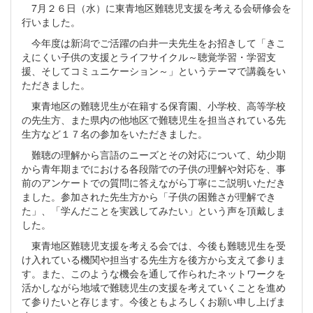
7月２６日（水）に東青地区難聴児支援を考える会研修会を
行いました。
今年度は新潟でご活躍の白井一夫先生をお招きして「きこ
えにくい子供の支援とライフサイクル～聴覚学習・学習支
援、そしてコミュニケーション～」というテーマで講義をい
ただきました。
東青地区の難聴児生が在籍する保育園、小学校、高等学校
の先生方、また県内の他地区で難聴児生を担当されている先
生方など１７名の参加をいただきました。
難聴の理解から言語のニーズとその対応について、幼少期
から青年期までにおける各段階での子供の理解や対応を、事
前のアンケートでの質問に答えながら丁寧にご説明いただき
ました。参加された先生方から「子供の困難さが理解でき
た」、「学んだことを実践してみたい」という声を頂戴しま
した。
東青地区難聴児支援を考える会では、今後も難聴児生を受
け入れている機関や担当する先生方を後方から支えて参りま
す。また、このような機会を通して作られたネットワークを
活かしながら地域で難聴児生の支援を考えていくことを進め
て参りたいと存じます。今後ともよろしくお願い申し上げま