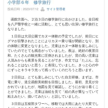
小学部６年 修学旅行
投稿日時 : 2023/07/12
サイト管理者
函館方面へ、２泊３日の修学旅行に出かけました。全日程
を八戸聾学校と一緒に活動し、とても思い出深い修学旅行と
なりました。
１日目は大沼公園でカヌー体験の予定でしたが、前日にヒ
グマが目撃されたことによりカヌー乗り場が閉鎖となり、別
の体験に変更となりました。児童はカヌー体験を楽しみにし
ていたのでとても残念がっていました。夜は、絶好の夜景日
和。たくさんの観光客に圧倒されましたが、背の高い児童は
人混みからも夜景を見ることができ、作文では「たぶん、忘
れることはないと思う」と表現していました。きっと心の中
にずっとキラキラ光って残っていくのだろうと思います。
２日目は、とても楽しみにしていた自主研修。まずは、市
電に乗り、道立函館美術館を目指しました。最初、意見が分
かれていましたが、地図を見て確認し、どうにか辿り着くこ
とができました。児童は油絵を見て「絵の具が重なっていて
粘土みたい、描いてみたい」と話していました。
３日目は五稜郭タワーへ。移動では大雨にあたり大変でし