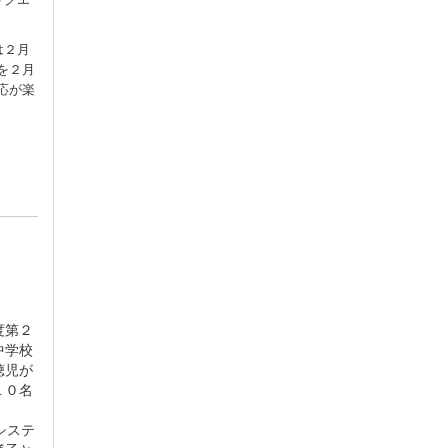
は２月
を２月
応が楽
度第２
中学校
聴児が
１０名
システ