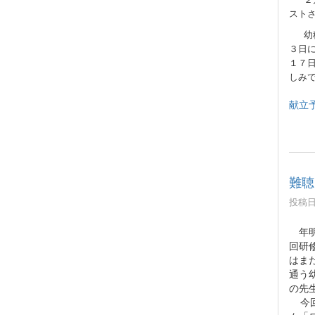
スト
幼
３日
１７
しみ
献立予
難聴
投稿日時
年明
回研
はま
通う
の先
今回