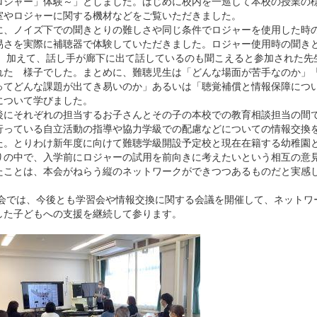
ロジャー」体験～」としました。はじめに校内を一巡して本校の授業の
室やロジャーに関する機材などをご覧いただきました。
、ノイズ下での聞きとりの難しさや同じ条件でロジャーを使用した時
易さを実際に補聴器で体験していただきました。ロジャー使用時の聞き
 加えて、話し手が廊下に出て話しているのも聞こえると参加された先
れた 様子でした。まとめに、難聴児生は「どんな場面が苦手なのか」
ってどんな課題が出てき易いのか」あるいは「聴覚補償と情報保障につ
について学びました。
にそれぞれの担当するお子さんとその子の本校での教育相談担当の間
行っている自立活動の指導や協力学級での配慮などについての情報交換
た。とりわけ新年度に向けて難聴学級開設予定校と現在在籍する幼稚園
りの中で、入学前にロジャーの試用を前向きに考えたいという相互の意
たことは、本会がねらう縦のネットワークができつつあるものだと実感
では、今後とも学習会や情報交換に関する会議を開催して、ネットワ
した子どもへの支援を継続して参ります。