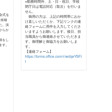
※勤務時間外、土・日・祝日、学校
閉庁日は電話対応（取次）を行いま
せん。
命式を
御用の方は、上記の時間帯におか
立候補
け直しいただくか、下記リンクの連
た。
演
絡フォームに用件を入力してくださ
からか
いますようお願いします。後日、担
当職員から御連絡させていただきま
情をし
す。御理解と御協力をお願いしま
ます。
す。
【連絡フォーム】
https://forms.office.com/r/wcbjeYSFt
t