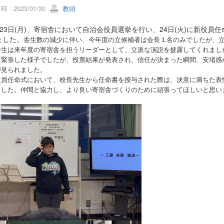
 : 2023/01/30
教頭
23日(月)、寄宿舎において自治会役員選挙を行い、24日(火)に新役員任
ました。
舎生数の減少に伴い、今年度の立候補者は会長１名のみでしたが、
舎生は来年度の寄宿舎を担うリーダーとして、立派な演説を披露してくれまし
は緊張した様子でしたが、投票結果が発表され、信任が決まった瞬間、安堵感
が見られました。
員任命式において、校長先生から任命書を授与された際は、決意に満ちた表
ました。
仲間と協力し、より良い寄宿舎づくりのために頑張ってほしいと思い