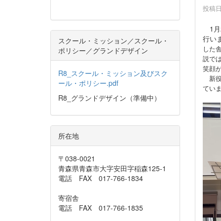
投稿日時
1月
行い
スクール・ミッション／スクール・
した
ポリシー／グランドデザイン
説で
笑顔
R8_スクール・ミッション及びスク
新役
ール・ポリシー.pdf
てい
R8_グランドデザイン（準備中）
所在地
〒038-0021
青森県青森市大字安田字稲森125-1
電話 FAX 017-766-1834
寄宿舎
電話 FAX 017-766-1835