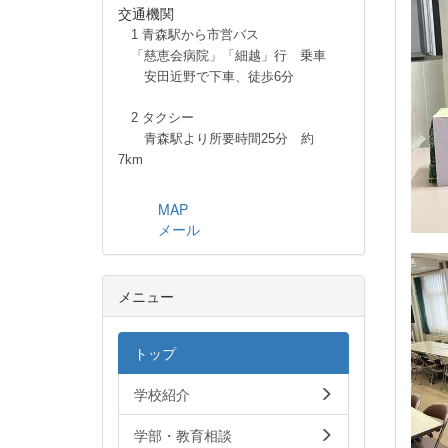
交通機関
1 青森駅から市営バス
「慈恵会病院」「細越」行 乗車
安田近野で下車、徒歩6分
2 タクシー
青森駅より所要時間25分 約
7km
MAP
メール
メニュー
トップ
学校紹介
学部・教育相談