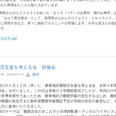
された料理をたくさん取り入れています。
稚部さんからリクエストがあった「まぐろ（ツナ）のお寿司、卵のお寿司」
に「セルフ恵方巻き」として、高等部さんからのリクエスト「トルコライス」
日に実現するなど、所々に初めてのメニューが登場します。今月も皆さんの反
です。
定2月.pdf
児支援を考える会 研修会
 : 2023/01/19
教頭
けの１月１２日（木）に「東青地区難聴児支援を考える会 令和４年
修会」を行いました。この日は本校の３学期始業式でしたが、市内の小
だ冬季休業中であったため、東青地区の難聴学級の先生方をはじめ、難
幼稚園の先生方また新年度難聴学級開設予定の学校の先生の参加など、
生方に参加いただきました。
のテーマは「難聴児生のきこえ方と合理的配慮～デジタルワイヤレス