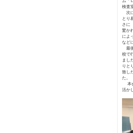
ム「
検査
次に
とり
さに
驚か
によ
など
最後
校で
まし
りと
致し
た。
本会
活か