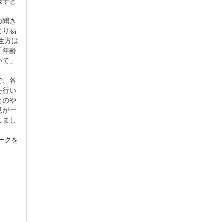
様子と
の聞き
とり易
生方は
「年齢
いて」
で、各
を行い
とのや
見が一
しまし
ークを