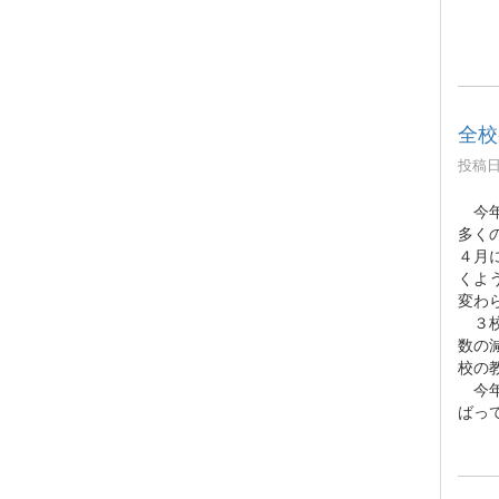
全校
投稿日時
今年
多く
４月
くよ
変わ
３校
数の
校の
今年
ばっ