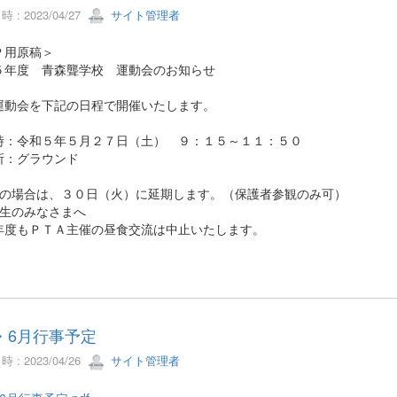
 : 2023/04/27
サイト管理者
Ｐ用原稿＞
５年度 青森聾学校 運動会のお知らせ
運動会を下記の日程で開催いたします。
時：令和５年５月２７日（土） ９：１５～１１：５０
所：グラウンド
天の場合は、３０日（火）に延期します。（保護者参観のみ可）
窓生のみなさまへ
度もＰＴＡ主催の昼食交流は中止いたします。
・6月行事予定
 : 2023/04/26
サイト管理者