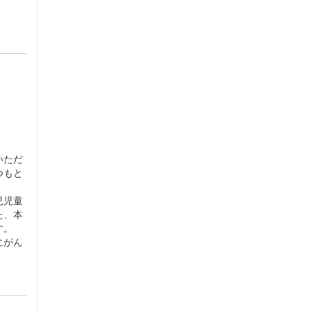
。
いただ
つもと
児児童
た、本
す。
にがん