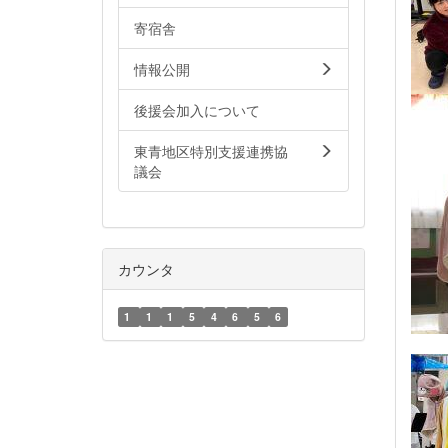
寄宿舎
情報公開
後援会加入について
東青地区特別支援連携協
議会
カウンタ
1
1
1
5
4
6
5
6