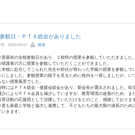
参観日・ＰＴＡ総会がありました
 : 2023/04/21
校長
度最初の全校参観日があり、２校時の授業を参観していただきました
の保護者の方に授業を参観していただくことができました。
に本校に赴任してこられた先生や担任が替わった学級の授業を参観して
うにしました。参観授業の様子を見るために校内を一巡しましたが、い
らない授業風景でした。
時にはＰＴＡ総会・後援会総会があり、新会長が選出されました。幼
減少によりＰＴＡ会員も減少していますが、教育環境の改善のため、ま
教育活動の応援団として活躍していただけるとのこと、感謝しておりま
度も家庭と学校と協力し連携して、子どもたちの最大限の成長のため
ていきます。