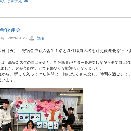
6月行事予定.pdf
舎歓迎会
 : 2023/04/26
教頭
日（火）、寄宿舎で新入舎生１名と新任職員３名を迎え歓迎会を行い
は、高等部舎生の自己紹介と、新任職員がギターを演奏しながら歌で自己紹
れました。
終始笑顔で、とても賑やかな歓迎会となりました。
から、新しく入ってきた仲間と一緒にたくさん楽しい時間を過ごして
思います。