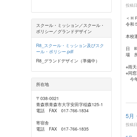
投稿日時
＜Ｈ
令和
スクール・ミッション／スクール・
ポリシー／グランドデザイン
本校
R8_スクール・ミッション及びスク
日 
ール・ポリシー.pdf
場 
R8_グランドデザイン（準備中）
※雨
※同
今年
所在地
〒038-0021
青森県青森市大字安田字稲森125-1
電話 FAX 017-766-1834
5月
寄宿舎
投稿日時
電話 FAX 017-766-1835