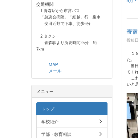
5月・
交通機関
1 青森駅から市営バス
「慈恵会病院」「細越」行 乗車
安田近野で下車、徒歩6分
寄宿
2 タクシー
投稿日時
青森駅より所要時間25分 約
7km
１８
た。
MAP
当日
メール
てく
これ
いと
メニュー
トップ
学校紹介
学部・教育相談