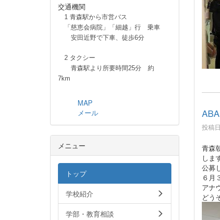
交通機関
1 青森駅から市営バス
「慈恵会病院」「細越」行 乗車
安田近野で下車、徒歩6分
2 タクシー
青森駅より所要時間25分 約
7km
MAP
AB
メール
投稿日時
メニュー
青森
しま
公募
トップ
６月
アナ
学校紹介
どう
学部・教育相談