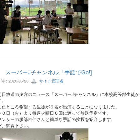
A スーパーJチャンネル「手話でGo!]
 : 2020/06/26
サイト管理者
朝日放送の夕方のニュース「スーパーJチャンネル」に本校高等部生徒が
す。
したところ希望する生徒が６名が出演することになりました。
３０日（火）より毎週火曜日６回に渡って放送予定です。
ウンサーの服部未佳さんと簡単な手話の挨拶を紹介します。
ぞ、御覧下さい。