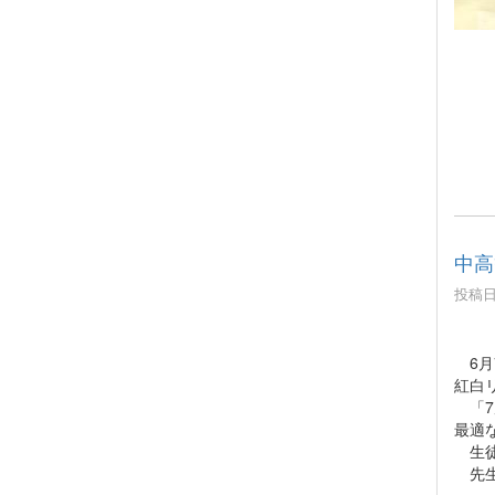
中高
投稿日時
6月
紅白
「7
最適
生徒
先生