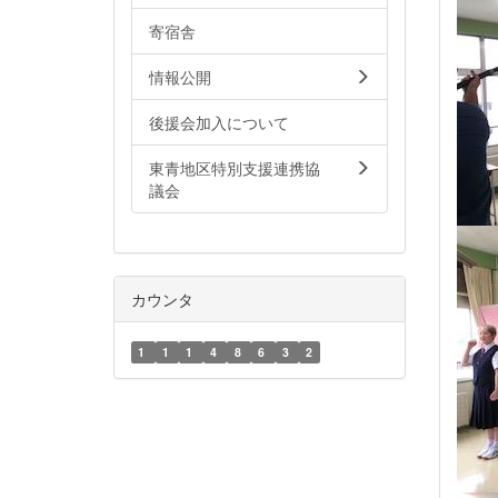
寄宿舎
情報公開
後援会加入について
東青地区特別支援連携協
議会
カウンタ
1
1
1
4
8
6
3
2