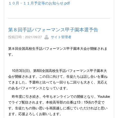
１０月・１１月予定等のお知らせ.pdf
第８回手話パフォーマンス甲子園本選予告
投稿日時 : 2021/09/27
サイト管理者
第８回全国高校生手話パフォーマンス甲子園本大会が開催されま
す。
10
月
3
日
(
日
)
、第
8
回全国高校生手話パフォーマンス甲子園本大
会が開催されます。この日に向けて、生徒たちは話し合いを重ね
てきました。予選時と比べても一回りも二回りも大きく、見応え
のあるパフォーマンスとなっています。
昨年度に引き続き、今年もオンラインでの開催となり、
Youtube
でライブ配信されます。本校高等部の出番は
13
：
15
頃の予定で
す。生徒たちの熱い思いを画面越しに感じていただければと思い
ます。応援よろしくお願いします。