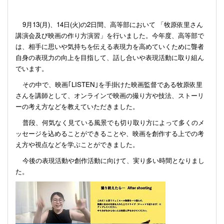
9
月
13(
月
)
、
14
日
(
火
)
の
2
日間、高等部において 「牧原依里さん
講演会及び映画の作り方演習」を行いました。今年度、高等部で
は、相手に思いや気持ちを伝える表現力を高めていくために聾者
自身の表現力の向上を目指して、話し合いや表現活動に取り組ん
でいます。
その中で、映画｢
LISTEN
｣を手掛けた映画監督である牧原依里
さんを講師として、オンラインで映画の撮り方や技法、ストーリ
ーの考え方などを教えていただきました。
普段、何気なく見ている風景でも切り取り方によって多くのメ
ッセージを込めることができることや、映画を創作する上での考
え方や視点などを学ぶことができました。
今後の表現活動や創作活動に向けて、実り多い時間となりまし
た。