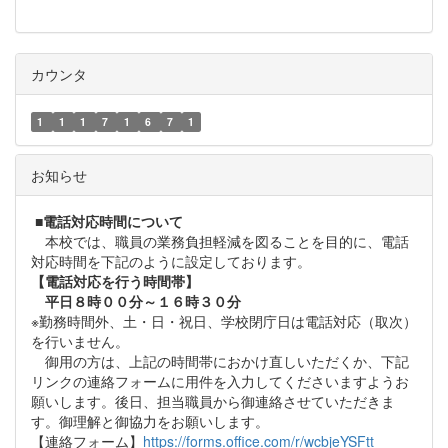
カウンタ
1
1
1
7
1
6
7
1
お知らせ
■
電話対応時間について
本校では、職員の業務負担軽減を図ることを目的に、電話
対応時間を下記のように設定しております。
【電話対応を行う時間帯】
平日８時００分～１６時３０分
※勤務時間外、土・日・祝日、学校閉庁日は電話対応（取次）
を行いません。
御用の方は、上記の時間帯におかけ直しいただくか、下記
リンクの連絡フォームに用件を入力してくださいますようお
願いします。後日、担当職員から御連絡させていただきま
す。御理解と御協力をお願いします。
【連絡フォーム】
https://forms.office.com/r/wcbjeYSFtt